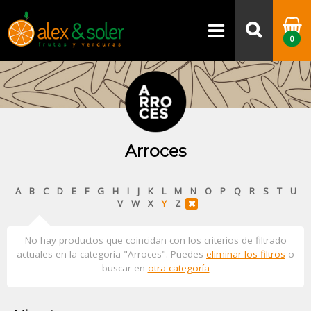
Alex & Soler - Frutas y verduras
frescas desde Bilbao para toda
0
Euskadi
Arroces
A
B
C
D
E
F
G
H
I
J
K
L
M
N
O
P
Q
R
S
T
U
V
W
X
Y
Z
No hay productos que coincidan con los criterios de filtrado
actuales en la categoría "Arroces". Puedes
eliminar los filtros
o
buscar en
otra categoría