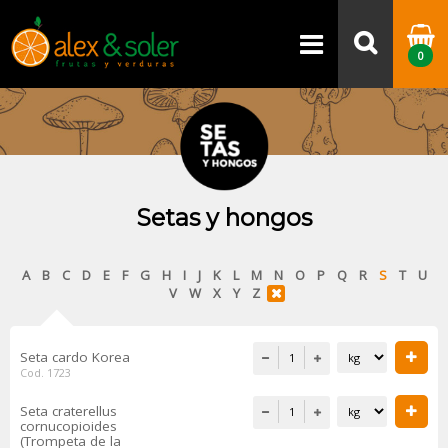
Alex & Soler - Frutas y verduras
frescas desde Bilbao para toda
0
Euskadi
Setas y hongos
A
B
C
D
E
F
G
H
I
J
K
L
M
N
O
P
Q
R
S
T
U
V
W
X
Y
Z
Seta cardo Korea
Cod. 1723
Seta craterellus
cornucopioides
(Trompeta de la